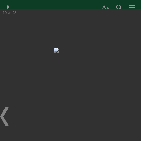
10
из
28
ЗАТО ГОРОД
ОФИЦИАЛЬНЫЙ САЙТ
РАДУЖНЫЙ
ОРГАНОВ МЕСТНОГО
ВЛАДИМИРСКОЙ
САМОУПРАВЛЕНИЯ
ОБЛАСТИ
г. Радужный, 1 квартал, д.55
Адрес здания администрации
radugn@avo.ru
Электронная почта
Главная
›
Город
›
Фотогалерея
›
Новости
›
45-летие КЦ "Досуг"
45-летие КЦ "Досуг"