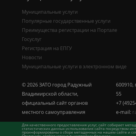
Муниципальные услуги
Популярные государственные услуги
Преимущества регистрации на Портале
Госуслуг
Регистрация на ЕПГУ
Новости
Муниципальные услуги в электронном виде
© 2026 ЗАТО город Радужный
600910, 
Владимирской области,
55
официальный сайт органов
+7 (4925
местного самоуправления
e-mail:
r
Для качественного предоставления услуг, сайт собирает ме
статистических данных использования сайта посредством инт
проинформированы о сборе метаданных на нашем сайте и согл
Отключить cookies можно в настройках браузера.