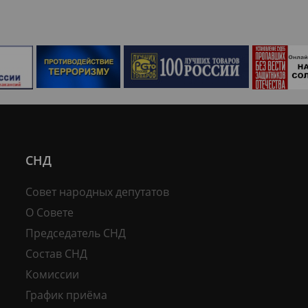
СНД
Совет народных депутатов
О Совете
Председатель СНД
Состав СНД
Комиссии
График приёма