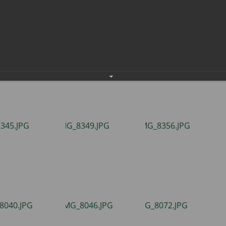
населения
Технопарковая зона
альные закупки
Муниципальный контроль
ивные проекты
Реализация Национальных пр
действие коррупции
Муниципально - частное
партнёрство