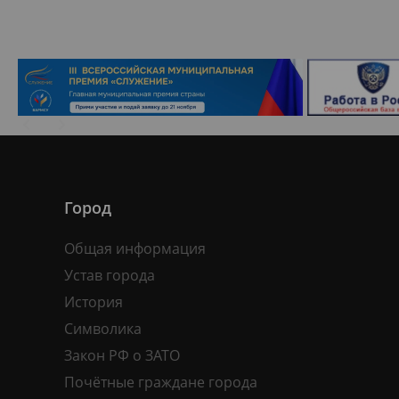
Город
Общая информация
Устав города
История
Символика
Закон РФ о ЗАТО
Почётные граждане города