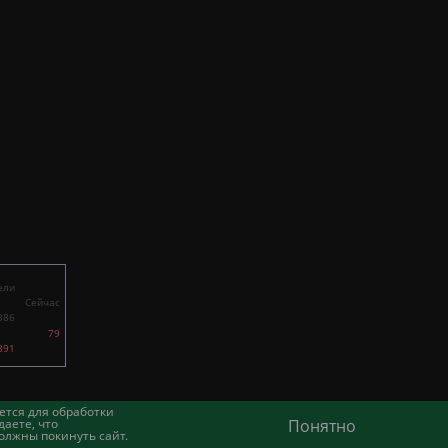
ели
Сейчас
386
79
891
ется для обработки
аете, что
Понятно
олжны покинуть сайт.