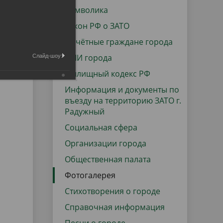
данных
Городская среда
Символика
Региональный контроль
Закон РФ о ЗАТО
оектов
Почётные граждане города
Поддержка малого и среднего
СМИ города
Слайд-шоу:
предпринимательства
Жилищный кодекс РФ
Информация и документы по
въезду на территорию ЗАТО г.
Радужный
Социальная сфера
Организации города
Общественная палата
Фотогалерея
Стихотворения о городе
Справочная информация