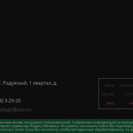
г. Радужный, 1 квартал, д.
Хосты
Посетит
4791400
22771
4) 3-29-20
9012
19
adugn@avo.ru
таданные вновь зашедших пользователей. Собранная информация использу
ернет-сервисов: Яндекс.Метрика. Оставаясь на нашем сайте Вы подтвержд
асны с этим. Если Вы не хотите, чтобы метаданные обрабатывались, то д