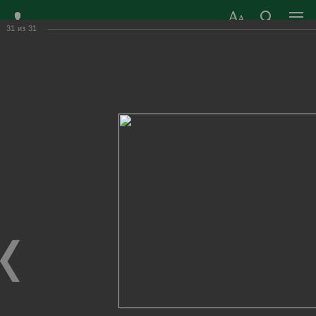
31
из
31
ЗАТО ГОРОД
ОФИЦИАЛЬНЫЙ САЙТ
РАДУЖНЫЙ
ОРГАНОВ МЕСТНОГО
ВЛАДИМИРСКОЙ
САМОУПРАВЛЕНИЯ
ОБЛАСТИ
г. Радужный, 1 квартал, д.55
Адрес здания администрации
radugn@avo.ru
Электронная почта
Главная
›
Город
›
Фотогалерея
›
Новости
›
Спортивные игры «А ну-ка, парни!»
Спортивные игры «А ну-ка, парни!»