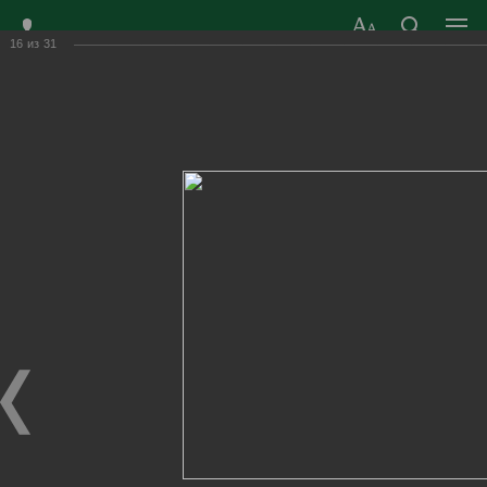
16
из
31
ЗАТО ГОРОД
ОФИЦИАЛЬНЫЙ САЙТ
РАДУЖНЫЙ
ОРГАНОВ МЕСТНОГО
ВЛАДИМИРСКОЙ
САМОУПРАВЛЕНИЯ
ОБЛАСТИ
г. Радужный, 1 квартал, д.55
Адрес здания администрации
radugn@avo.ru
Электронная почта
Главная
›
Город
›
Фотогалерея
›
Новости
›
Спортивные игры «А ну-ка, парни!»
Спортивные игры «А ну-ка, парни!»