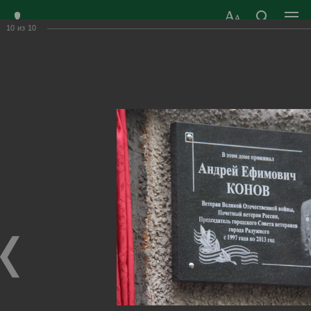
10
из
10
ЗАТО ГОРОД
ОФИЦИАЛЬНЫЙ САЙТ
РАДУЖНЫЙ
ОРГАНОВ МЕСТНОГО
ВЛАДИМИРСКОЙ
САМОУПРАВЛЕНИЯ
ОБЛАСТИ
г. Радужный, 1 квартал, д.55
Адрес здания администрации
radugn@avo.ru
Электронная почта
Главная
›
Город
›
Фотогалерея
›
Новости
›
"Память сердца. Немеркнущий свет"
"Память сердца. Немеркнущий свет"