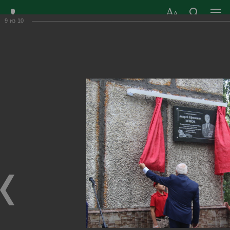
9
из
10
ЗАТО ГОРОД
ОФИЦИАЛЬНЫЙ САЙТ
РАДУЖНЫЙ
ОРГАНОВ МЕСТНОГО
ВЛАДИМИРСКОЙ
САМОУПРАВЛЕНИЯ
ОБЛАСТИ
г. Радужный, 1 квартал, д.55
Адрес здания администрации
radugn@avo.ru
Электронная почта
Главная
›
Город
›
Фотогалерея
›
Новости
›
"Память сердца. Немеркнущий свет"
"Память сердца. Немеркнущий свет"