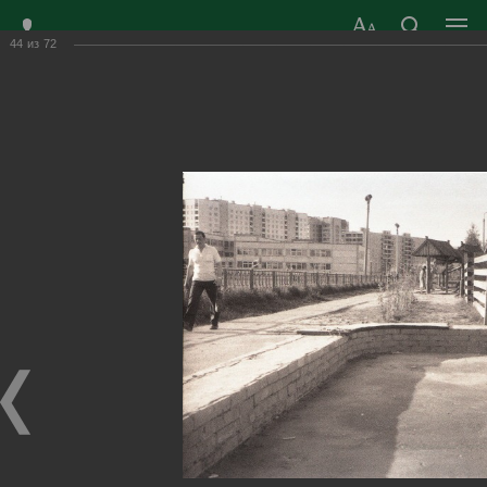
44
из
72
ЗАТО ГОРОД
ОФИЦИАЛЬНЫЙ САЙТ
РАДУЖНЫЙ
ОРГАНОВ МЕСТНОГО
ВЛАДИМИРСКОЙ
САМОУПРАВЛЕНИЯ
ОБЛАСТИ
г. Радужный, 1 квартал, д.55
Адрес здания администрации
radugn@avo.ru
Электронная почта
Главная
›
Город
›
Фотогалерея
›
История
История