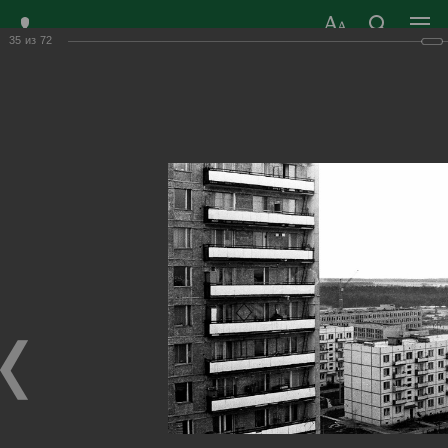
35
из
72
ЗАТО ГОРОД
ОФИЦИАЛЬНЫЙ САЙТ
РАДУЖНЫЙ
ОРГАНОВ МЕСТНОГО
ВЛАДИМИРСКОЙ
САМОУПРАВЛЕНИЯ
ОБЛАСТИ
г. Радужный, 1 квартал, д.55
Адрес здания администрации
radugn@avo.ru
Электронная почта
Главная
›
Город
›
Фотогалерея
›
История
История