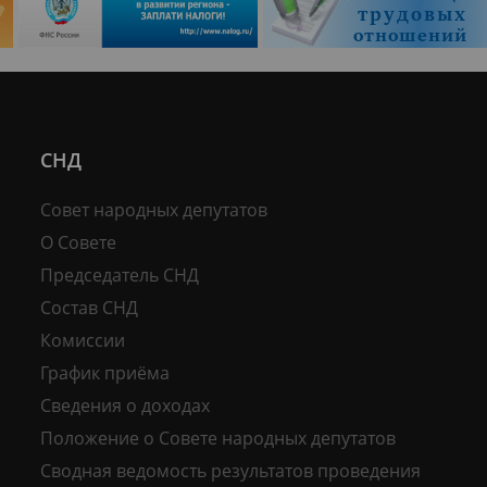
СНД
Совет народных депутатов
О Совете
Председатель СНД
Состав СНД
Комиссии
График приёма
Сведения о доходах
Положение о Совете народных депутатов
Сводная ведомость результатов проведения