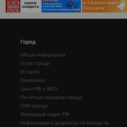
Город
Общая информация
Устав города
История
Символика
Закон РФ о ЗАТО
Почётные граждане города
СМИ города
Жилищный кодекс РФ
Информация и документы по въезду на