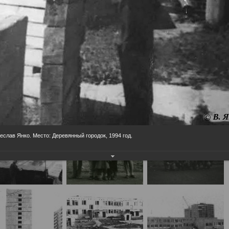
рией»
населения
Технопарковая зона
альные закупки
Муниципальный контроль
ивные проекты
Реализация Национальных пр
действие коррупции
Муниципально - частное
партнёрство
еслав Янко. Место: Деревянный городок, 1994 год.