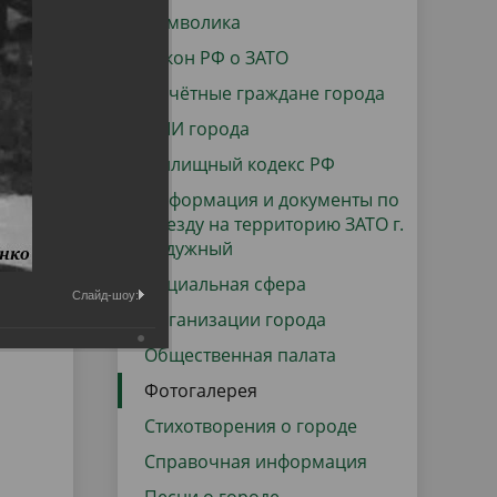
данных
Городская среда
Символика
Региональный контроль
Закон РФ о ЗАТО
оектов
Почётные граждане города
Поддержка малого и среднего
СМИ города
предпринимательства
Жилищный кодекс РФ
Информация и документы по
въезду на территорию ЗАТО г.
Радужный
Социальная сфера
Слайд-шоу:
Организации города
Общественная палата
Фотогалерея
Стихотворения о городе
Справочная информация