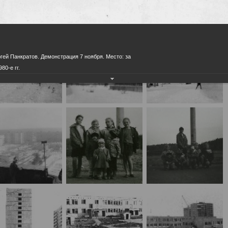
рией»
населения
Технопарковая зона
альные закупки
Муниципальный контроль
ивные проекты
Реализация Национальных пр
действие коррупции
Муниципально - частное
гей Панкратов. Демонстрация 7 ноября. Место: за
партнёрство
80-е гг.