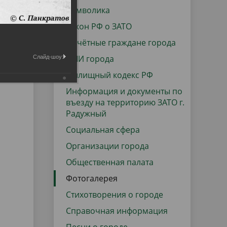
данных
Городская среда
Символика
Региональный контроль
Закон РФ о ЗАТО
оектов
Почётные граждане города
Поддержка малого и среднего
СМИ города
Слайд-шоу:
предпринимательства
Жилищный кодекс РФ
Информация и документы по
въезду на территорию ЗАТО г.
Радужный
Социальная сфера
Организации города
Общественная палата
Фотогалерея
Стихотворения о городе
Справочная информация