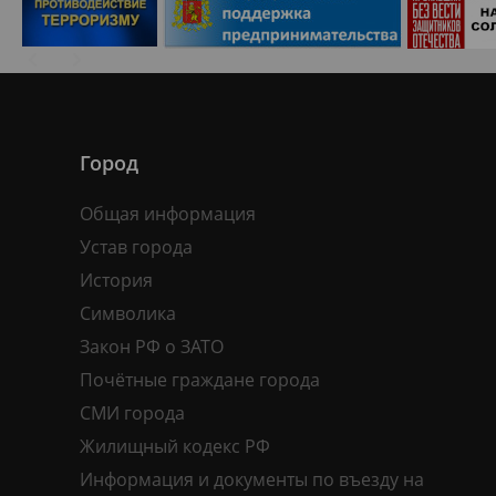
Город
Общая информация
Устав города
История
Символика
Закон РФ о ЗАТО
Почётные граждане города
СМИ города
Жилищный кодекс РФ
Информация и документы по въезду на