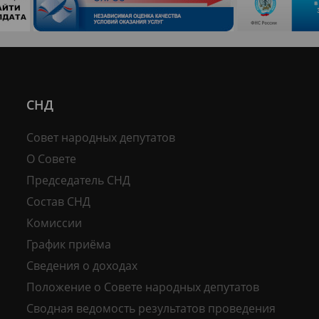
СНД
Совет народных депутатов
О Совете
Председатель СНД
Состав СНД
Комиссии
График приёма
Сведения о доходах
Положение о Совете народных депутатов
Сводная ведомость результатов проведения