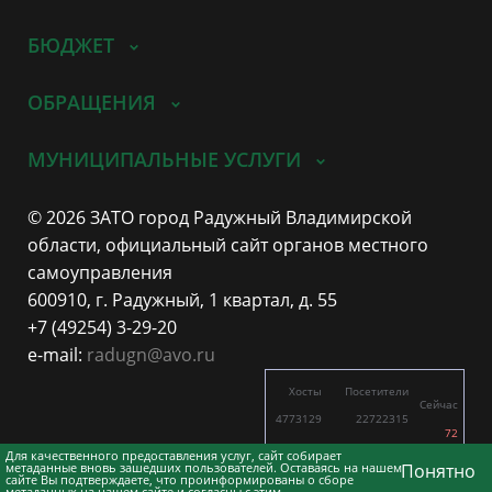
БЮДЖЕТ
ОБРАЩЕНИЯ
МУНИЦИПАЛЬНЫЕ УСЛУГИ
© 2026 ЗАТО город Радужный Владимирской
области, официальный сайт органов местного
самоуправления
600910, г. Радужный, 1 квартал, д. 55
+7 (49254) 3-29-20
e-mail:
radugn@avo.ru
Хосты
Посетители
Сейчас
4773129
22722315
72
5404
17872
Для качественного предоставления услуг, сайт собирает
метаданные вновь зашедших пользователей. Оставаясь на нашем
Понятно
сайте Вы подтверждаете, что проинформированы о сборе
метаданных на нашем сайте и согласны с этим.