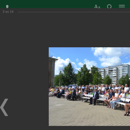
3
из
14
ЗАТО ГОРОД
ОФИЦИАЛЬНЫЙ САЙТ
РАДУЖНЫЙ
ОРГАНОВ МЕСТНОГО
ВЛАДИМИРСКОЙ
САМОУПРАВЛЕНИЯ
ОБЛАСТИ
г. Радужный, 1 квартал, д.55
Адрес здания администрации
radugn@avo.ru
Электронная почта
Главная
›
Город
›
Фотогалерея
›
Новости
›
Строитель – профессия на все времена!
Строитель – профессия на все времена!