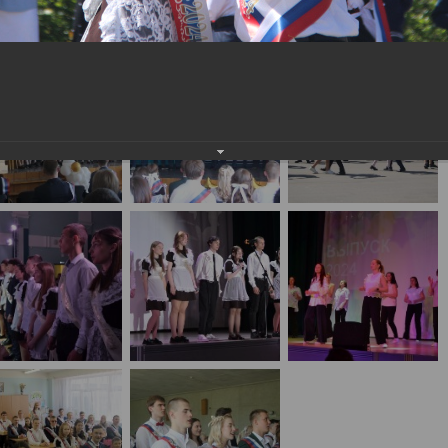
населения
Технопарковая зона
альные закупки
Муниципальный контроль
ивные проекты
Реализация Национальных пр
действие коррупции
Муниципально - частное
партнёрство