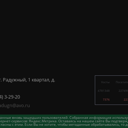
г. Радужный, 1 квартал, д.
Хосты
Посетит
4781348
22749
4) 3-29-20
7376
22
adugn@avo.ru
таданные вновь зашедших пользователей. Собранная информация использу
ернет-сервисов: Яндекс.Метрика. Оставаясь на нашем сайте Вы подтвержд
асны с этим. Если Вы не хотите, чтобы метаданные обрабатывались, то д