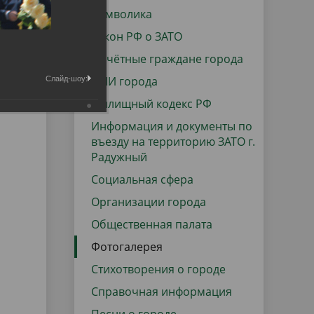
данных
Городская среда
Символика
Региональный контроль
Закон РФ о ЗАТО
оектов
Почётные граждане города
Поддержка малого и среднего
СМИ города
Слайд-шоу:
предпринимательства
Жилищный кодекс РФ
Информация и документы по
въезду на территорию ЗАТО г.
Радужный
Социальная сфера
Организации города
Общественная палата
Фотогалерея
Стихотворения о городе
Справочная информация