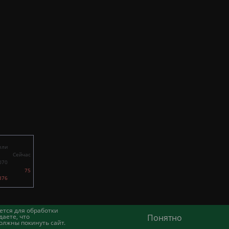
ели
Сейчас
070
75
376
ется для обработки
аете, что
Понятно
олжны покинуть сайт.