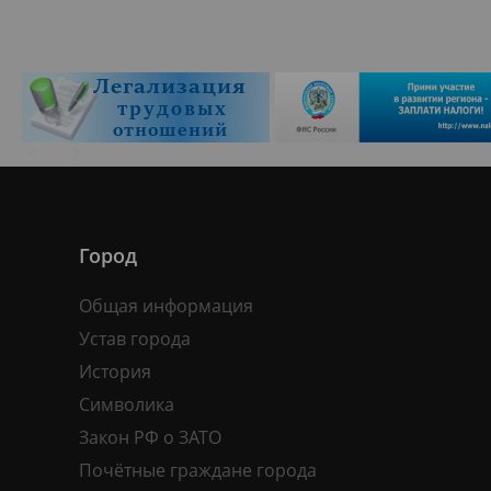
Город
Общая информация
Устав города
История
Символика
Закон РФ о ЗАТО
Почётные граждане города