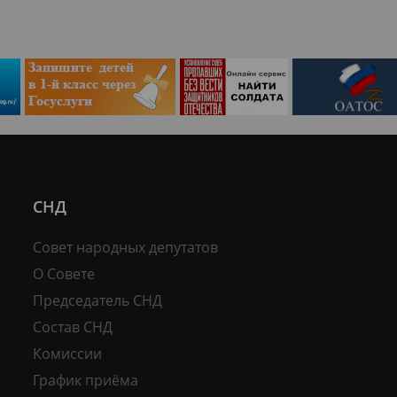
СНД
Совет народных депутатов
О Совете
Председатель СНД
Состав СНД
Комиссии
График приёма