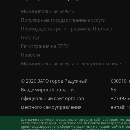
Муниципальные услуги
Популярные государственные услуги
Преимущества регистрации на Портале
Госуслуг
Регистрация на ЕПГУ
Новости
Муниципальные услуги в электронном виде
© 2026 ЗАТО город Радужный
600910, 
Владимирской области,
55
официальный сайт органов
+7 (4925
местного самоуправления
e-mail:
r
Для качественного предоставления услуг, сайт собирает ме
статистических данных использования сайта посредством инт
проинформированы о сборе метаданных на нашем сайте и согл
Отключить cookies можно в настройках браузера.