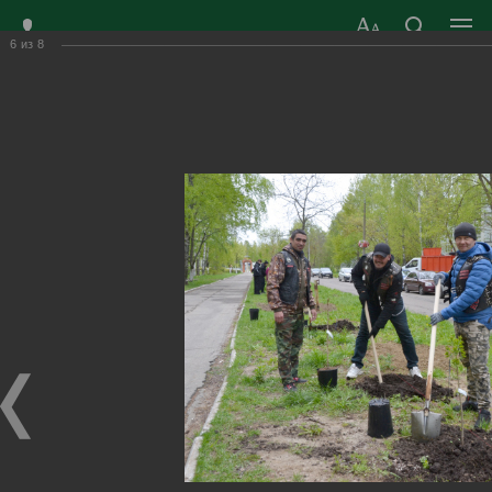
6
из
8
ЗАТО ГОРОД
ОФИЦИАЛЬНЫЙ САЙТ
РАДУЖНЫЙ
ОРГАНОВ МЕСТНОГО
ВЛАДИМИРСКОЙ
САМОУПРАВЛЕНИЯ
ОБЛАСТИ
г. Радужный, 1 квартал, д.55
Адрес здания администрации
radugn@avo.ru
Электронная почта
Главная
›
Город
›
Фотогалерея
›
Новости
›
Всероссийская акция «Сад памяти»
Всероссийская акция «Сад памяти»