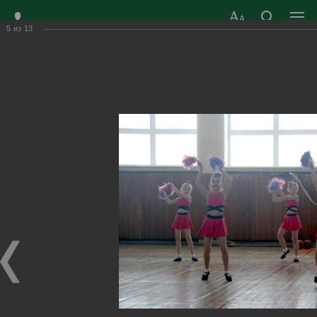
5
из
13
ЗАТО ГОРОД
ОФИЦИАЛЬНЫЙ САЙТ
РАДУЖНЫЙ
ОРГАНОВ МЕСТНОГО
ВЛАДИМИРСКОЙ
САМОУПРАВЛЕНИЯ
ОБЛАСТИ
г. Радужный, 1 квартал, д.55
Адрес здания администрации
radugn@avo.ru
Электронная почта
Главная
›
Город
›
Фотогалерея
›
Новости
›
Проявили командный дух и упорство!
Проявили командный дух и упорство!