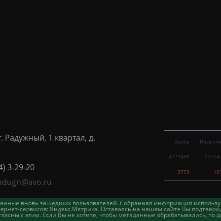
г. Радужный, 1 квартал, д.
Хосты
Посетит
4771498
22714
4) 3-29-20
3773
10
adugn@avo.ru
таданные вновь зашедших пользователей. Собранная информация использу
ернет-сервисов: Яндекс.Метрика. Оставаясь на нашем сайте Вы подтвержд
асны с этим. Если Вы не хотите, чтобы метаданные обрабатывались, то д