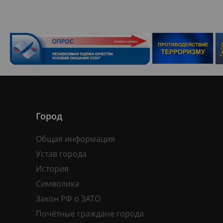
Город
Общая информация
Устав города
История
Символика
Закон РФ о ЗАТО
Почётные граждане города