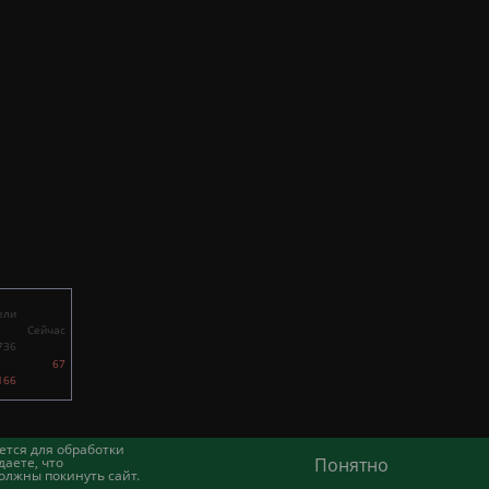
ели
Сейчас
736
67
166
ется для обработки
аете, что
Понятно
олжны покинуть сайт.