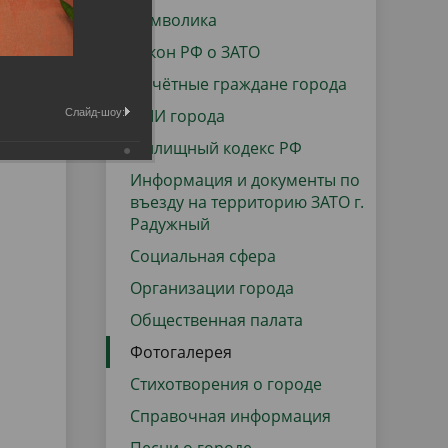
данных
Городская среда
Символика
Региональный контроль
Закон РФ о ЗАТО
оектов
Почётные граждане города
Поддержка малого и среднего
СМИ города
Слайд-шоу:
предпринимательства
Жилищный кодекс РФ
Информация и документы по
въезду на территорию ЗАТО г.
Радужный
Социальная сфера
Организации города
Общественная палата
Фотогалерея
Стихотворения о городе
Справочная информация