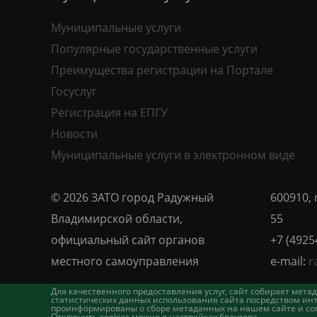
Муниципальные услуги
Популярные государственные услуги
Преимущества регистрации на Портале
Госуслуг
Регистрация на ЕПГУ
Новости
Муниципальные услуги в электронном виде
© 2026 ЗАТО город Радужный
600910, 
Владимирской области,
55
официальный сайт органов
+7 (4925
местного самоуправления
e-mail:
r
Для качественного предоставления услуг, сайт собирает ме
статистических данных использования сайта посредством инт
проинформированы о сборе метаданных на нашем сайте и согл
Отключить cookies можно в настройках браузера.