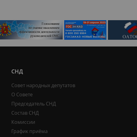
СНД
Совет народных депутатов
О Совете
Председатель СНД
Состав СНД
Комиссии
График приёма