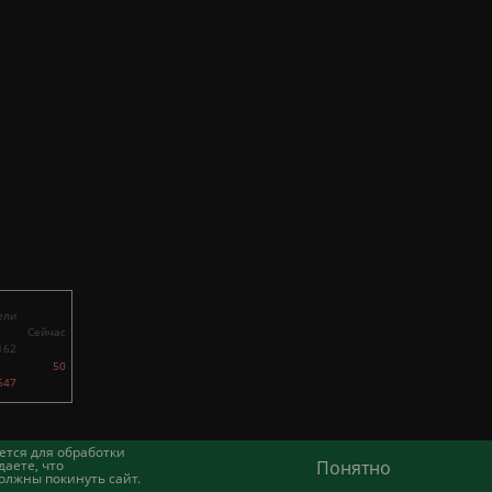
ели
Сейчас
162
50
547
ется для обработки
аете, что
Понятно
олжны покинуть сайт.