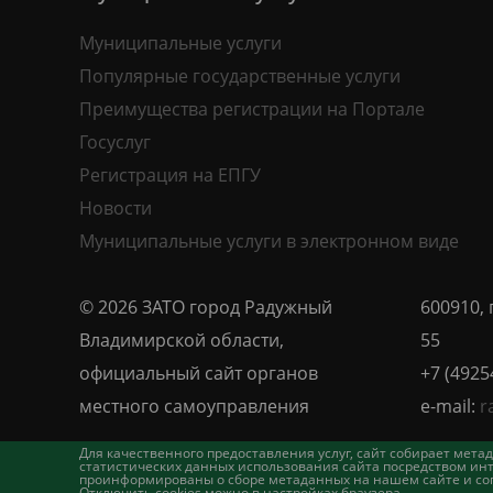
Муниципальные услуги
Популярные государственные услуги
Преимущества регистрации на Портале
Госуслуг
Регистрация на ЕПГУ
Новости
Муниципальные услуги в электронном виде
© 2026 ЗАТО город Радужный
600910, 
Владимирской области,
55
официальный сайт органов
+7 (4925
местного самоуправления
e-mail:
r
Для качественного предоставления услуг, сайт собирает ме
статистических данных использования сайта посредством инт
проинформированы о сборе метаданных на нашем сайте и согл
Отключить cookies можно в настройках браузера.