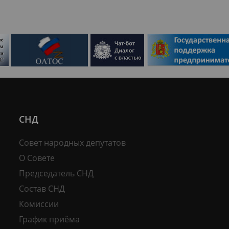
СНД
Совет народных депутатов
О Совете
Председатель СНД
Состав СНД
Комиссии
График приёма