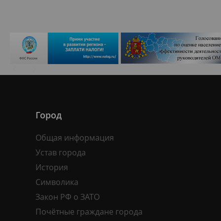
Город
Общая информация
Устав города
История
Символика
Закон РФ о ЗАТО
Почётные граждане города