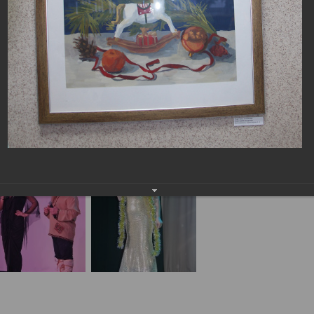
населения
Технопарковая зона
альные закупки
Муниципальный контроль
ивные проекты
Реализация Национальных пр
действие коррупции
Муниципально - частное
партнёрство