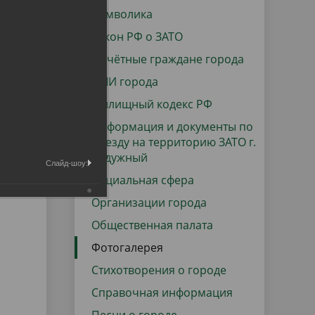
данных
Городская среда
Символика
Региональный контроль
Закон РФ о ЗАТО
оектов
Почётные граждане города
Поддержка малого и среднего
СМИ города
предпринимательства
Жилищный кодекс РФ
Информация и документы по
въезду на территорию ЗАТО г.
Радужный
Слайд-шоу:
Социальная сфера
Организации города
Общественная палата
Фотогалерея
Стихотворения о городе
Справочная информация