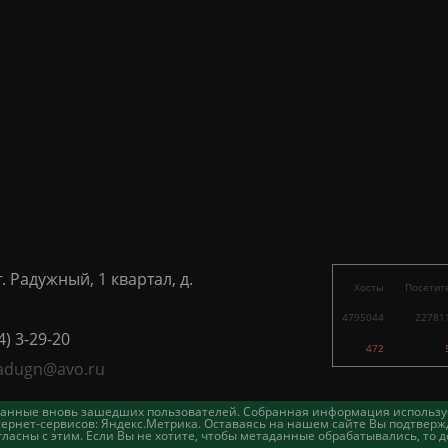
г. Радужный, 1 квартал, д.
Хосты
Посетит
4795044
22781
4) 3-29-20
472
adugn@avo.ru
таданные вновь зашедших пользователей. Собранная информация использу
ернет-сервисов: Яндекс.Метрика. Оставаясь на нашем сайте Вы подтвержд
асны с этим. Если Вы не хотите, чтобы метаданные обрабатывались, то д