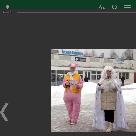
4
из
8
ЗАТО ГОРОД
ОФИЦИАЛЬНЫЙ САЙТ
РАДУЖНЫЙ
ОРГАНОВ МЕСТНОГО
ВЛАДИМИРСКОЙ
САМОУПРАВЛЕНИЯ
ОБЛАСТИ
г. Радужный, 1 квартал, д.55
Адрес здания администрации
radugn@avo.ru
Электронная почта
Главная
›
Город
›
Фотогалерея
›
Новости
›
Здравствуй, Дедушка Мороз!
Здравствуй, Дедушка Мороз!