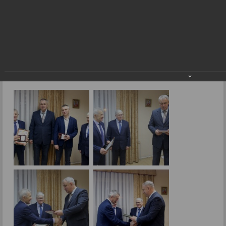
А.А.Семенова
Награждение Н.К.Парамонова и
А.А.Семенова
13.12.2023
Фото: В. Скарга.