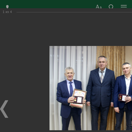
1
из
4
ЗАТО ГОРОД
ОФИЦИАЛЬНЫЙ САЙТ
РАДУЖНЫЙ
ОРГАНОВ МЕСТНОГО
ВЛАДИМИРСКОЙ
САМОУПРАВЛЕНИЯ
ОБЛАСТИ
г. Радужный, 1 квартал, д.55
Адрес здания администрации
radugn@avo.ru
Электронная почта
Главная
›
Город
›
Фотогалерея
›
Новости
›
Награждение Н.К.Парамонова и А.А.Семенова
Награждение Н.К.Парамонова и