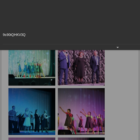
«Начинаю с чистого листа»
21.11.2023
Фото: И.Митрохиной.
9s90tQHKV3Q