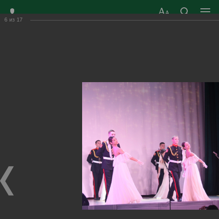
6
из
17
ЗАТО ГОРОД
ОФИЦИАЛЬНЫЙ САЙТ
РАДУЖНЫЙ
ОРГАНОВ МЕСТНОГО
ВЛАДИМИРСКОЙ
САМОУПРАВЛЕНИЯ
ОБЛАСТИ
г. Радужный, 1 квартал, д.55
Адрес здания администрации
radugn@avo.ru
Электронная почта
Главная
›
Город
›
Фотогалерея
›
Новости
›
«Начинаю с чистого листа»
«Начинаю с чистого листа»