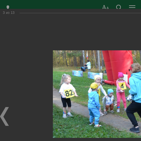
3
из
13
ЗАТО ГОРОД
ОФИЦИАЛЬНЫЙ САЙТ
РАДУЖНЫЙ
ОРГАНОВ МЕСТНОГО
ВЛАДИМИРСКОЙ
САМОУПРАВЛЕНИЯ
ОБЛАСТИ
г. Радужный, 1 квартал, д.55
Адрес здания администрации
radugn@avo.ru
Электронная почта
Главная
›
Город
›
Фотогалерея
›
Новости
›
#ЗаБег #ЗаСпорт #ЗаРадужный #ЗаОсень
#ЗаБег #ЗаСпорт #ЗаРадужный