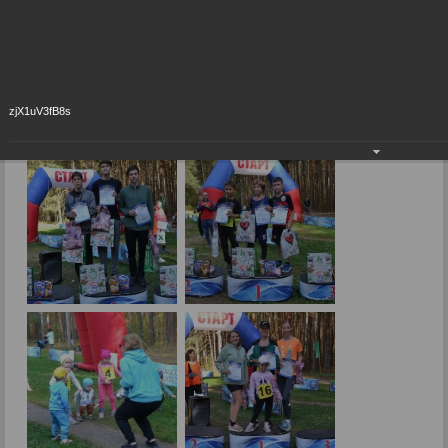
#ЗаОсень
#ЗаБег #ЗаСпорт #ЗаРадужный #ЗаОсень
04.10.2023
zjX1uV3fB8s
Фото: В.Бобровой.