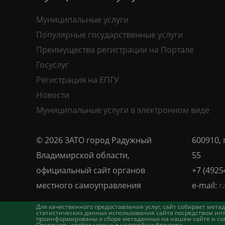
Муниципальные услуги
Популярные государственные услуги
Преимущества регистрации на Портале
Госуслуг
Регистрация на ЕПГУ
Новости
Муниципальные услуги в электронном виде
© 2026 ЗАТО город Радужный
600910, 
Владимирской области,
55
официальный сайт органов
+7 (4925
местного самоуправления
e-mail:
r
Для качественного предоставления услуг, сайт собирает ме
статистических данных использования сайта посредством инт
проинформированы о сборе метаданных на нашем сайте и согл
Отключить cookies можно в настройках браузера.