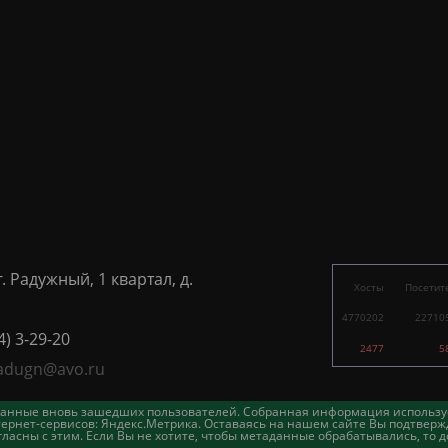
г. Радужный, 1 квартал, д.
Хосты
Посетит
4770202
22710
4) 3-29-20
2477
5
adugn@avo.ru
таданные вновь зашедших пользователей. Собранная информация использу
ернет-сервисов: Яндекс.Метрика. Оставаясь на нашем сайте Вы подтвержд
асны с этим. Если Вы не хотите, чтобы метаданные обрабатывались, то д