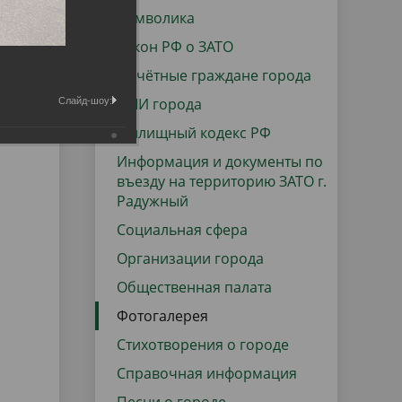
данных
Городская среда
Символика
Региональный контроль
Закон РФ о ЗАТО
оектов
Почётные граждане города
Поддержка малого и среднего
СМИ города
Слайд-шоу:
предпринимательства
Жилищный кодекс РФ
Информация и документы по
въезду на территорию ЗАТО г.
Радужный
Социальная сфера
Организации города
Общественная палата
Фотогалерея
Стихотворения о городе
Справочная информация