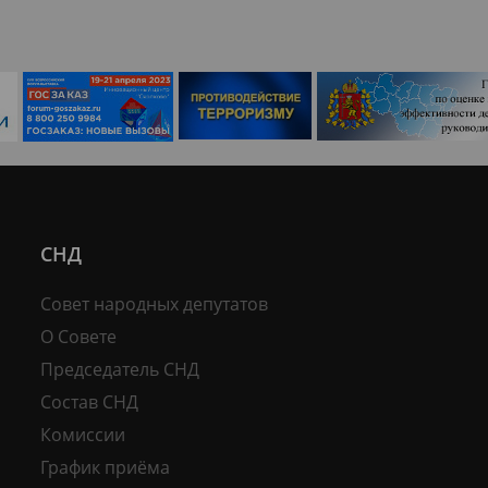
СНД
Совет народных депутатов
О Совете
Председатель СНД
Состав СНД
Комиссии
График приёма