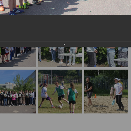
населения
Технопарковая зона
альные закупки
Муниципальный контроль
ивные проекты
Реализация Национальных пр
действие коррупции
Муниципально - частное
партнёрство