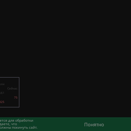
ели
Сейчас
561
75
825
ется для обработки
аете, что
Понятно
олжны покинуть сайт.