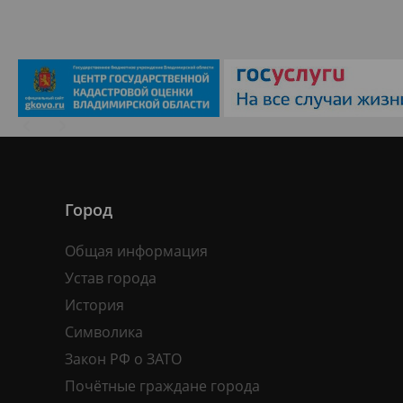
Город
Общая информация
Устав города
История
Символика
Закон РФ о ЗАТО
Почётные граждане города