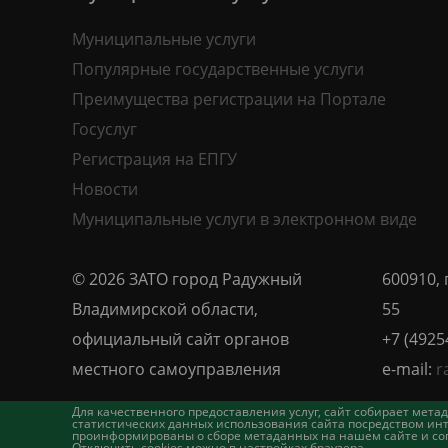
Муниципальные услуги
Популярные государственные услуги
Преимущества регистрации на Портале
Госуслуг
Регистрация на ЕПГУ
Новости
Муниципальные услуги в электронном виде
© 2026 ЗАТО город Радужный
600910, 
Владимирской области,
55
официальный сайт органов
+7 (4925
местного самоуправления
e-mail:
r
Для качественного предоставления услуг, сайт собирает ме
статистических данных использования сайта посредством инт
проинформированы о сборе метаданных на нашем сайте и согл
Отключить cookies можно в настройках браузера.