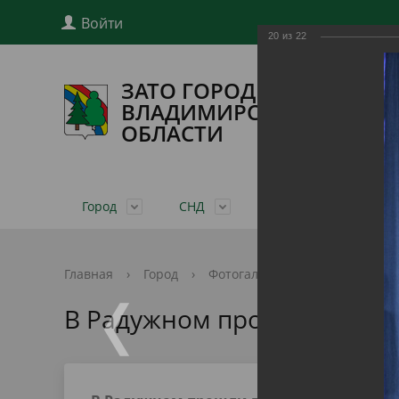
Войти
20
из
22
ЗАТО ГОРОД РАДУЖНЫЙ
ВЛАДИМИРСКОЙ
ОБЛАСТИ
Город
СНД
Глава города
Ад
Общая информация
Совет народных депутатов
Структура администрации города
Проекты административных
Нормативно-правовые акты по
Личный прием граждан
Муниципальные услуги
Устав го
О Совете
Полномо
Проекты
Публичн
Нормати
Популяр
Главная
›
Город
›
Фотогалерея
›
Новости
›
регламентов
бюджету
Закон РФ о ЗАТО
Комиссии
Учрежденные СМИ
Почётны
График 
Результ
Утвержд
В Радужном прошли после
оценки у
Информация и документы по въезду
Финансовая грамотность
Муниципальные услуги в
Социаль
на территорию ЗАТО г. Радужный
Сводная ведомость результатов
Обзоры обращений, обобщенная
электронном виде
Политик
Общерос
План работы администрации
Фотогал
Отчёты
проведения специальной оценки
информация
данных
граждан