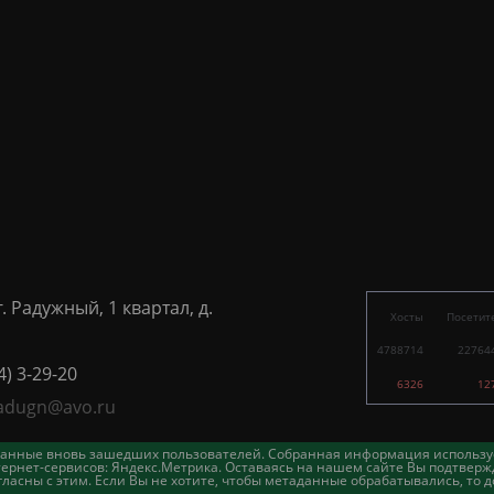
г. Радужный, 1 квартал, д.
Хосты
Посетит
4788714
22764
4) 3-29-20
6326
12
adugn@avo.ru
таданные вновь зашедших пользователей. Собранная информация использу
ернет-сервисов: Яндекс.Метрика. Оставаясь на нашем сайте Вы подтвержд
асны с этим. Если Вы не хотите, чтобы метаданные обрабатывались, то д