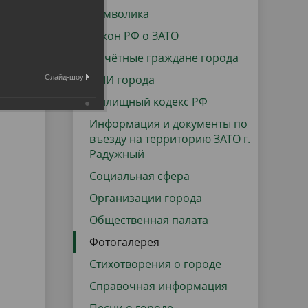
данных
Городская среда
Символика
Региональный контроль
Закон РФ о ЗАТО
оектов
Почётные граждане города
Поддержка малого и среднего
СМИ города
Слайд-шоу:
предпринимательства
Жилищный кодекс РФ
Информация и документы по
въезду на территорию ЗАТО г.
Радужный
Социальная сфера
Организации города
Общественная палата
Фотогалерея
Стихотворения о городе
Справочная информация