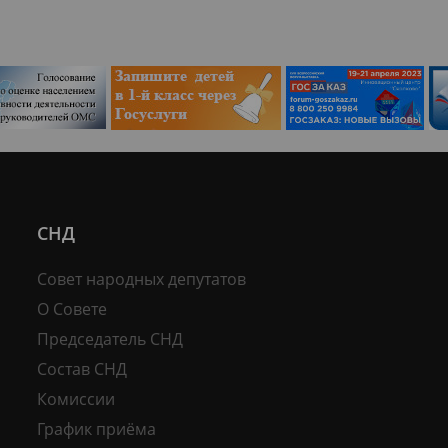
СНД
Совет народных депутатов
О Совете
Председатель СНД
Состав СНД
Комиссии
График приёма