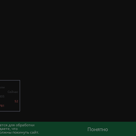
ели
Сейчас
405
52
781
ется для обработки
аете, что
Понятно
олжны покинуть сайт.