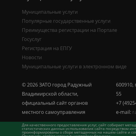
Муниципальные услуги
Популярные государственные услуги
Преимущества регистрации на Портале
Госуслуг
Регистрация на ЕПГУ
Новости
Муниципальные услуги в электронном виде
© 2026 ЗАТО город Радужный
600910, 
Владимирской области,
55
официальный сайт органов
+7 (4925
местного самоуправления
e-mail:
r
Для качественного предоставления услуг, сайт собирает ме
статистических данных использования сайта посредством инт
проинформированы о сборе метаданных на нашем сайте и согл
Отключить cookies можно в настройках браузера.