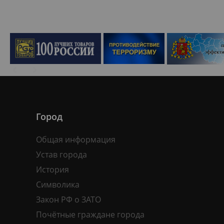
Город
Общая информация
Устав города
История
Символика
Закон РФ о ЗАТО
Почётные граждане города