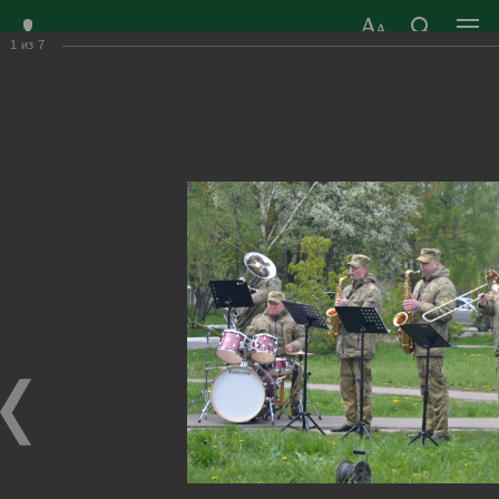
1
из
7
ЗАТО ГОРОД
ОФИЦИАЛЬНЫЙ САЙТ
РАДУЖНЫЙ
ОРГАНОВ МЕСТНОГО
ВЛАДИМИРСКОЙ
САМОУПРАВЛЕНИЯ
ОБЛАСТИ
г. Радужный, 1 квартал, д.55
Адрес здания администрации
radugn@avo.ru
Электронная почта
Главная
›
Город
›
Фотогалерея
›
Новости
›
Поздравили ветерана Великой Отечественной войны с
оркестром