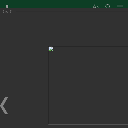
3
из
7
ЗАТО ГОРОД
ОФИЦИАЛЬНЫЙ САЙТ
РАДУЖНЫЙ
ОРГАНОВ МЕСТНОГО
ВЛАДИМИРСКОЙ
САМОУПРАВЛЕНИЯ
ОБЛАСТИ
г. Радужный, 1 квартал, д.55
Адрес здания администрации
radugn@avo.ru
Электронная почта
Главная
›
Город
›
Фотогалерея
›
Новости
›
Сезон работы фонтана открыт!
Сезон работы фонтана открыт!