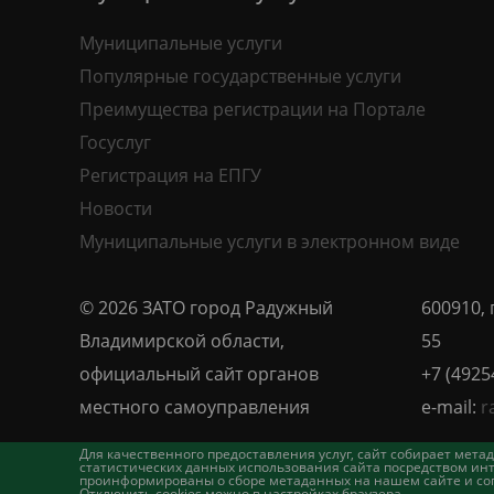
Муниципальные услуги
Популярные государственные услуги
Преимущества регистрации на Портале
Госуслуг
Регистрация на ЕПГУ
Новости
Муниципальные услуги в электронном виде
© 2026 ЗАТО город Радужный
600910, 
Владимирской области,
55
официальный сайт органов
+7 (4925
местного самоуправления
e-mail:
r
Для качественного предоставления услуг, сайт собирает ме
статистических данных использования сайта посредством инт
проинформированы о сборе метаданных на нашем сайте и согл
Отключить cookies можно в настройках браузера.