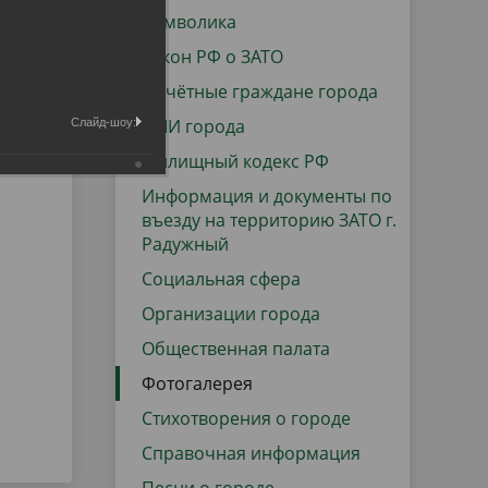
данных
Городская среда
Символика
Региональный контроль
Закон РФ о ЗАТО
оектов
Почётные граждане города
Поддержка малого и среднего
СМИ города
Слайд-шоу:
предпринимательства
Жилищный кодекс РФ
Информация и документы по
въезду на территорию ЗАТО г.
Радужный
Социальная сфера
Организации города
Общественная палата
Фотогалерея
Стихотворения о городе
Справочная информация