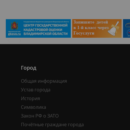
Город
Общая информация
Устав города
История
Символика
Закон РФ о ЗАТО
Почётные граждане города