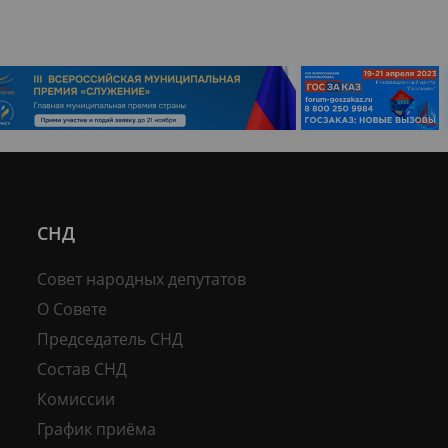
СНД
Совет народных депутатов
О Совете
Председатель СНД
Состав СНД
Комиссии
График приёма