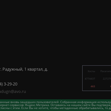
г. Радужный, 1 квартал, д.
Хосты
Посетит
4774437
22727
4) 3-29-20
465
adugn@avo.ru
таданные вновь зашедших пользователей. Собранная информация использу
ернет-сервисов: Яндекс.Метрика. Оставаясь на нашем сайте Вы подтвержд
асны с этим. Если Вы не хотите, чтобы метаданные обрабатывались, то д