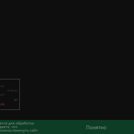
ели
Сейчас
697
61
634
ется для обработки
аете, что
Понятно
олжны покинуть сайт.