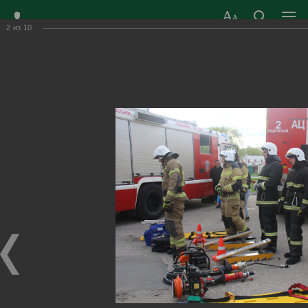
2
из
10
ЗАТО ГОРОД
ОФИЦИАЛЬНЫЙ САЙТ
РАДУЖНЫЙ
ОРГАНОВ МЕСТНОГО
ВЛАДИМИРСКОЙ
САМОУПРАВЛЕНИЯ
ОБЛАСТИ
г. Радужный, 1 квартал, д.55
Адрес здания администрации
radugn@avo.ru
Электронная почта
Главная
›
Город
›
Фотогалерея
›
Новости
›
Выставка пожарной техники 2023г.
Выставка пожарной техники 2023г.