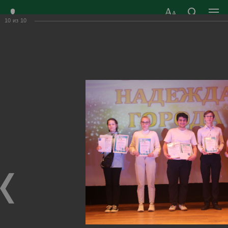
10
из
10
ЗАТО ГОРОД
ОФИЦИАЛЬНЫЙ САЙТ
РАДУЖНЫЙ
ОРГАНОВ МЕСТНОГО
ВЛАДИМИРСКОЙ
САМОУПРАВЛЕНИЯ
ОБЛАСТИ
г. Радужный, 1 квартал, д.55
Адрес здания администрации
radugn@avo.ru
Электронная почта
Главная
›
Город
›
Фотогалерея
›
Новости
›
«Золотая надежда города»-2023
«Золотая надежда города»-2023