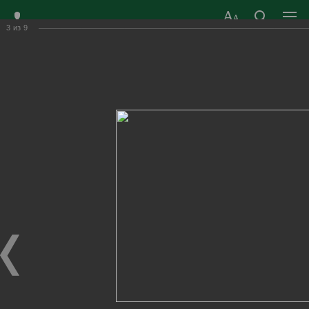
3
из
9
ЗАТО ГОРОД
ОФИЦИАЛЬНЫЙ САЙТ
РАДУЖНЫЙ
ОРГАНОВ МЕСТНОГО
ВЛАДИМИРСКОЙ
САМОУПРАВЛЕНИЯ
ОБЛАСТИ
г. Радужный, 1 квартал, д.55
Адрес здания администрации
radugn@avo.ru
Электронная почта
Главная
›
Город
›
Фотогалерея
›
Новости
›
Благотворительная Ёлка под патронажем администрации
города