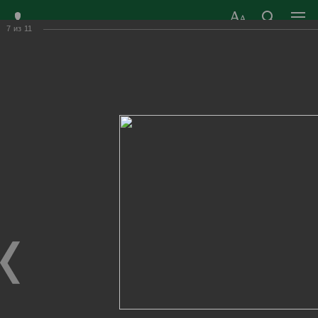
7
из
11
ЗАТО ГОРОД
ОФИЦИАЛЬНЫЙ САЙТ
РАДУЖНЫЙ
ОРГАНОВ МЕСТНОГО
ВЛАДИМИРСКОЙ
САМОУПРАВЛЕНИЯ
ОБЛАСТИ
г. Радужный, 1 квартал, д.55
Адрес здания администрации
radugn@avo.ru
Электронная почта
Главная
›
Город
›
Фотогалерея
›
Новости
›
СК «Кристалл» г.Радужного - 35 лет!
СК «Кристалл» г.Радужного - 35 лет!