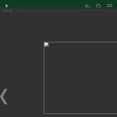
3
из
12
ЗАТО ГОРОД
ОФИЦИАЛЬНЫЙ САЙТ
РАДУЖНЫЙ
ОРГАНОВ МЕСТНОГО
ВЛАДИМИРСКОЙ
САМОУПРАВЛЕНИЯ
ОБЛАСТИ
г. Радужный, 1 квартал, д.55
Адрес здания администрации
radugn@avo.ru
Электронная почта
Главная
›
Город
›
Фотогалерея
›
Новости
›
Калейдоскоп красоты, музыки, пластики и танцев!
Калейдоскоп красоты, музыки, пластики