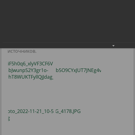
и танцев!
Калейдоскоп красоты, музыки, пластики и
танцев!
24.11.2022
Фото: Радуга-информ, raduzhnyi-city, из открытых
источников.