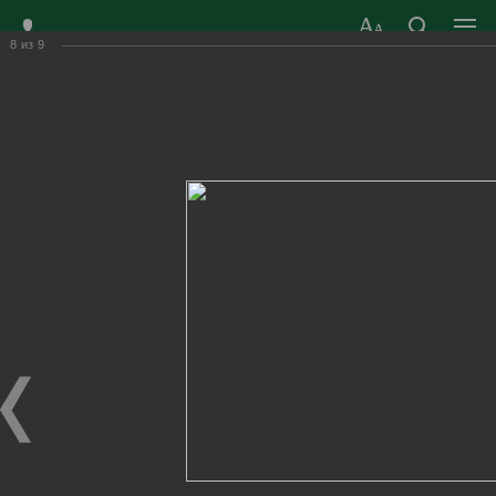
8
из
9
ЗАТО ГОРОД
ОФИЦИАЛЬНЫЙ САЙТ
РАДУЖНЫЙ
ОРГАНОВ МЕСТНОГО
ВЛАДИМИРСКОЙ
САМОУПРАВЛЕНИЯ
ОБЛАСТИ
г. Радужный, 1 квартал, д.55
Адрес здания администрации
radugn@avo.ru
Электронная почта
Главная
›
Город
›
Фотогалерея
›
Новости
›
Открытие 30-й Недели культуры и спорта
Открытие 30-й Недели культуры и