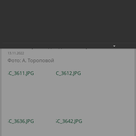
В Радужном открылось новое
направление – кинезотерапия для
детей и взрослых
В Радужном открылось новое направление –
кинезотерапия для детей и взрослых
13.11.2022
Фото: А. Тороповой