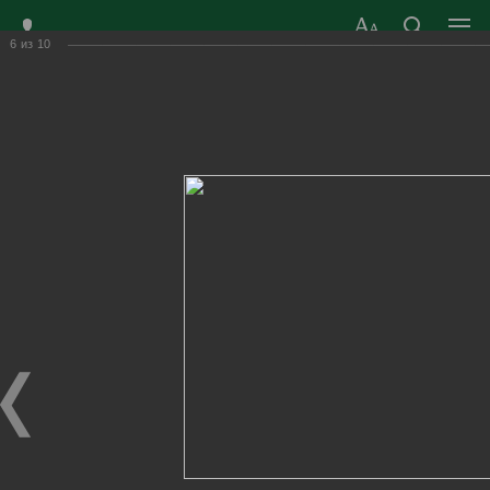
6
из
10
ЗАТО ГОРОД
ОФИЦИАЛЬНЫЙ САЙТ
РАДУЖНЫЙ
ОРГАНОВ МЕСТНОГО
ВЛАДИМИРСКОЙ
САМОУПРАВЛЕНИЯ
ОБЛАСТИ
г. Радужный, 1 квартал, д.55
Адрес здания администрации
radugn@avo.ru
Электронная почта
Главная
›
Город
›
Фотогалерея
›
Новости
›
В Радужном открылось новое направление – кинезотерапия
для детей и взрослых