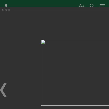
6
из
8
ЗАТО ГОРОД
ОФИЦИАЛЬНЫЙ САЙТ
РАДУЖНЫЙ
ОРГАНОВ МЕСТНОГО
ВЛАДИМИРСКОЙ
САМОУПРАВЛЕНИЯ
ОБЛАСТИ
г. Радужный, 1 квартал, д.55
Адрес здания администрации
radugn@avo.ru
Электронная почта
Главная
›
Город
›
Фотогалерея
›
Новости
›
Кадетская присяга 2022г.
Кадетская присяга 2022г.