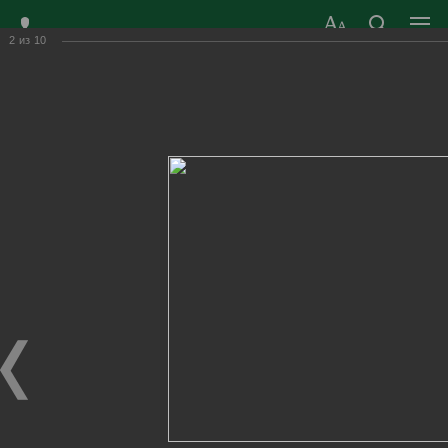
2
из
10
ЗАТО ГОРОД
ОФИЦИАЛЬНЫЙ САЙТ
РАДУЖНЫЙ
ОРГАНОВ МЕСТНОГО
ВЛАДИМИРСКОЙ
САМОУПРАВЛЕНИЯ
ОБЛАСТИ
г. Радужный, 1 квартал, д.55
Адрес здания администрации
radugn@avo.ru
Электронная почта
Главная
›
Город
›
Фотогалерея
›
Новости
›
Открытие галереи «Руководители местного
самоуправления» и экпозиции «Музей советского быта»