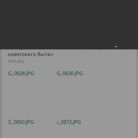
Открытие галереи «Руководители
местного самоуправления» и экпозиции
«Музей советского быта»
Открытие галереи «Руководители местного
самоуправления» и экпозиции «Музей
советского быта»
18.05.2022