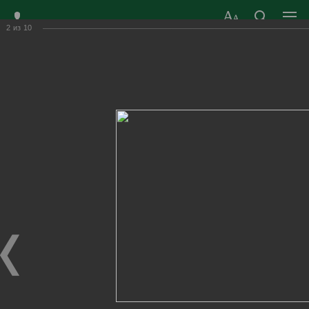
2
из
10
ЗАТО ГОРОД
ОФИЦИАЛЬНЫЙ САЙТ
РАДУЖНЫЙ
ОРГАНОВ МЕСТНОГО
ВЛАДИМИРСКОЙ
САМОУПРАВЛЕНИЯ
ОБЛАСТИ
г. Радужный, 1 квартал, д.55
Адрес здания администрации
radugn@avo.ru
Электронная почта
Главная
›
Город
›
Фотогалерея
›
Новости
›
Субботник в городском парке
Субботник в городском парке