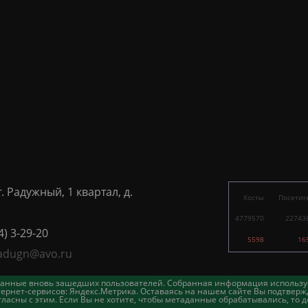
г. Радужный, 1 квартал, д.
Хосты
Посетит
4779570
22743
4) 3-29-20
5598
16
adugn@avo.ru
таданные вновь зашедших пользователей. Собранная информация использу
ернет-сервисов: Яндекс.Метрика. Оставаясь на нашем сайте Вы подтвержд
асны с этим. Если Вы не хотите, чтобы метаданные обрабатывались, то д