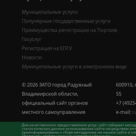
Муниципальные услуги
Популярные государственные услуги
Преимущества регистрации на Портале
Госуслуг
Регистрация на ЕПГУ
Новости
Муниципальные услуги в электронном виде
© 2026 ЗАТО город Радужный
600910, 
Владимирской области,
55
официальный сайт органов
+7 (4925
местного самоуправления
e-mail:
r
Для качественного предоставления услуг, сайт собирает ме
статистических данных использования сайта посредством инт
проинформированы о сборе метаданных на нашем сайте и согл
Отключить cookies можно в настройках браузера.