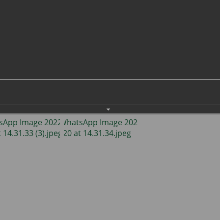
населения
Технопарковая зона
альные закупки
Муниципальный контроль
ивные проекты
Реализация Национальных пр
действие коррупции
Муниципально - частное
партнёрство