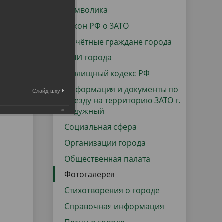
данных
Городская среда
Символика
Региональный контроль
Закон РФ о ЗАТО
оектов
Почётные граждане города
Поддержка малого и среднего
СМИ города
предпринимательства
Жилищный кодекс РФ
Информация и документы по
Слайд-шоу:
въезду на территорию ЗАТО г.
Радужный
Социальная сфера
Организации города
Общественная палата
Фотогалерея
Стихотворения о городе
Справочная информация