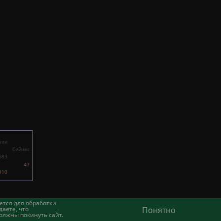
ели
Сейчас
683
47
910
ется для обработки
аете, что
Понятно
олжны покинуть сайт.