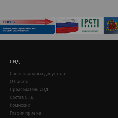
СНД
Совет народных депутатов
О Совете
Председатель СНД
Состав СНД
Комиссии
График приёма