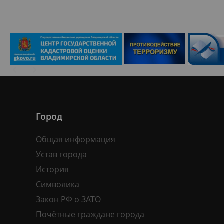
Город
Общая информация
Устав города
История
Символика
Закон РФ о ЗАТО
Почётные граждане города