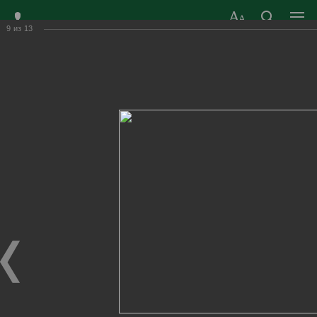
9
из
13
ЗАТО ГОРОД
ОФИЦИАЛЬНЫЙ САЙТ
РАДУЖНЫЙ
ОРГАНОВ МЕСТНОГО
ВЛАДИМИРСКОЙ
САМОУПРАВЛЕНИЯ
ОБЛАСТИ
г. Радужный, 1 квартал, д.55
Адрес здания администрации
radugn@avo.ru
Электронная почта
Главная
›
Город
›
Фотогалерея
›
Новости
›
День памяти И.С. Косьминова
День памяти И.С. Косьминова