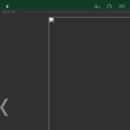
10
из
10
ЗАТО ГОРОД
ОФИЦИАЛЬНЫЙ САЙТ
РАДУЖНЫЙ
ОРГАНОВ МЕСТНОГО
ВЛАДИМИРСКОЙ
САМОУПРАВЛЕНИЯ
ОБЛАСТИ
г. Радужный, 1 квартал, д.55
Адрес здания администрации
radugn@avo.ru
Электронная почта
Главная
›
Город
›
Фотогалерея
›
Новости
›
Конкурс «Живая классика»
Конкурс «Живая классика»