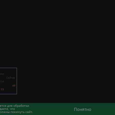
ели
Сейчас
014
49
73
ется для обработки
аете, что
Понятно
олжны покинуть сайт.