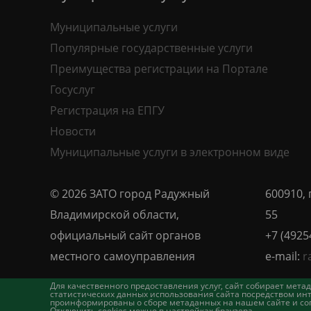
Муниципальные услуги
Популярные государственные услуги
Преимущества регистрации на Портале
Госуслуг
Регистрация на ЕПГУ
Новости
Муниципальные услуги в электронном виде
© 2026 ЗАТО город Радужный
600910, 
Владимирской области,
55
официальный сайт органов
+7 (4925
местного самоуправления
e-mail:
r
Для качественного предоставления услуг, сайт собирает ме
статистических данных использования сайта посредством инт
проинформированы о сборе метаданных на нашем сайте и согл
Отключить cookies можно в настройках браузера.