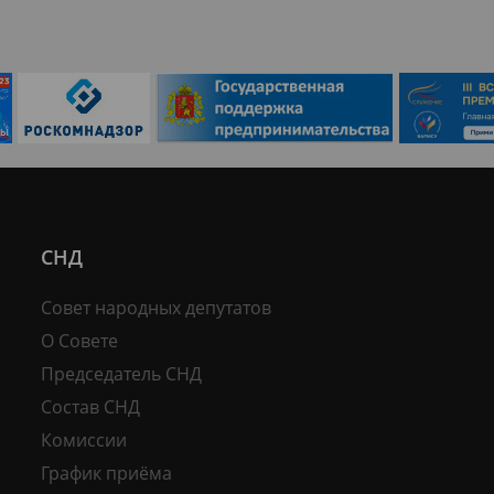
СНД
Совет народных депутатов
О Совете
Председатель СНД
Состав СНД
Комиссии
График приёма