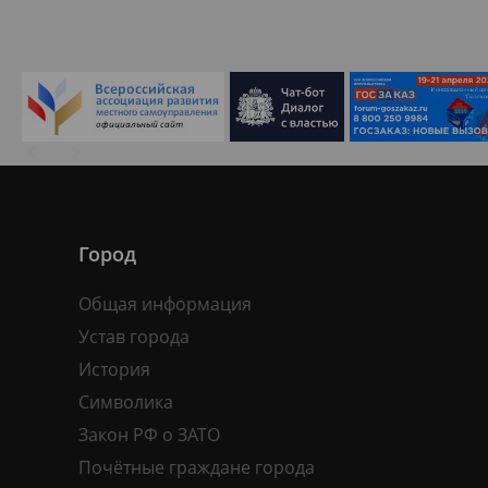
Город
Общая информация
Устав города
История
Символика
Закон РФ о ЗАТО
Почётные граждане города