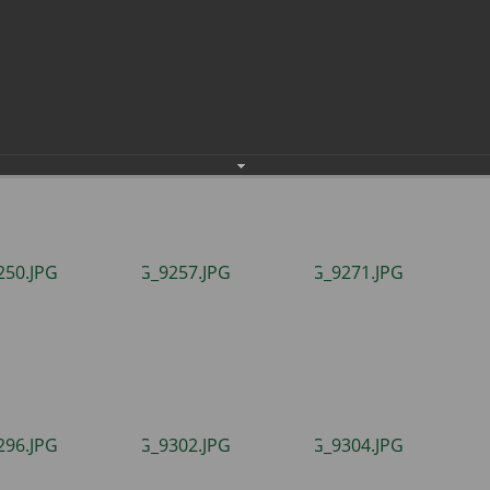
 городском кладбище
населения
Технопарковая зона
альные закупки
Муниципальный контроль
ивные проекты
Реализация Национальных пр
действие коррупции
Муниципально - частное
партнёрство