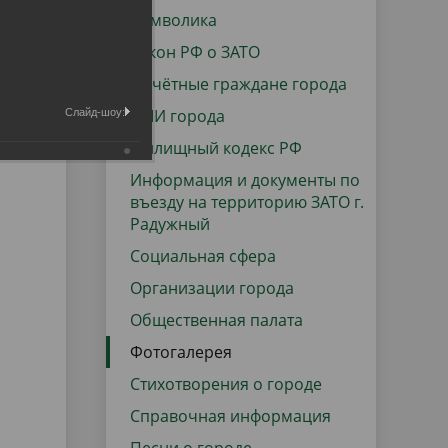
данных
Городская среда
Символика
Региональный контроль
Закон РФ о ЗАТО
оектов
Почётные граждане города
Поддержка малого и среднего
СМИ города
Слайд-шоу:
предпринимательства
Жилищный кодекс РФ
Информация и документы по
въезду на территорию ЗАТО г.
Радужный
Социальная сфера
Организации города
Общественная палата
Фотогалерея
Стихотворения о городе
Справочная информация