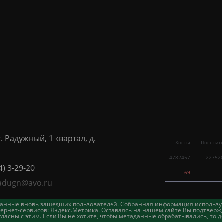
г. Радужный, 1 квартал, д.
Хосты
Посетит
4782457
22752
4) 3-29-20
69
adugn@avo.ru
таданные вновь зашедших пользователей. Собранная информация использу
ернет-сервисов: Яндекс.Метрика. Оставаясь на нашем сайте Вы подтвержд
асны с этим. Если Вы не хотите, чтобы метаданные обрабатывались, то д