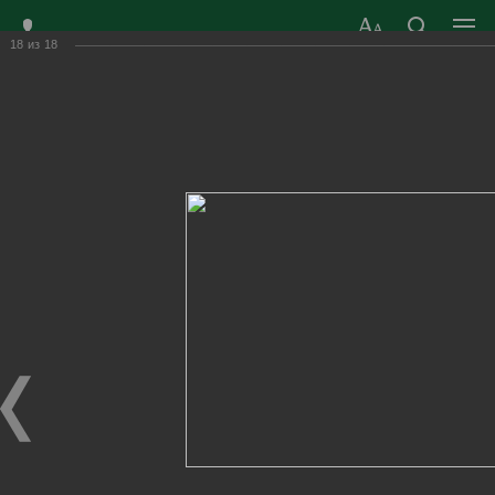
18
из
18
ЗАТО ГОРОД
ОФИЦИАЛЬНЫЙ САЙТ
РАДУЖНЫЙ
ОРГАНОВ МЕСТНОГО
ВЛАДИМИРСКОЙ
САМОУПРАВЛЕНИЯ
ОБЛАСТИ
г. Радужный, 1 квартал, д.55
Адрес здания администрации
radugn@avo.ru
Электронная почта
Главная
›
Город
›
Фотогалерея
›
Новости
›
В целях поддержки детей - инвалидов
В целях поддержки детей - инвалидов