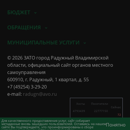
БЮДЖЕТ
ОБРАЩЕНИЯ
МУНИЦИПАЛЬНЫЕ УСЛУГИ
© 2026 ЗАТО город Радужный Владимирской
области, официальный сайт органов местного
самоуправления
600910, г. Радужный, 1 квартал, д. 55
+7 (49254) 3-29-20
e-mail:
radugn@avo.ru
Хосты
Посетители
Сейчас
4793439
22777150
72
11051
25719
Для качественного предоставления услуг, сайт собирает
метаданные вновь зашедших пользователей. Оставаясь на нашем
Понятно
сайте Вы подтверждаете, что проинформированы о сборе