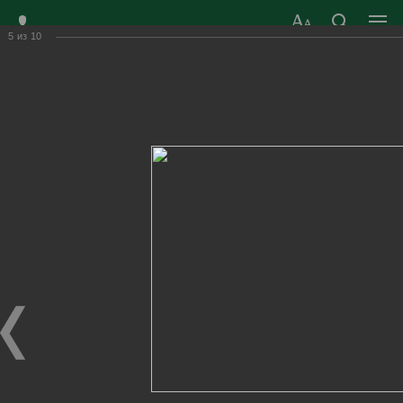
5
из
10
ЗАТО ГОРОД
ОФИЦИАЛЬНЫЙ САЙТ
РАДУЖНЫЙ
ОРГАНОВ МЕСТНОГО
ВЛАДИМИРСКОЙ
САМОУПРАВЛЕНИЯ
ОБЛАСТИ
г. Радужный, 1 квартал, д.55
Адрес здания администрации
radugn@avo.ru
Электронная почта
Главная
›
Город
›
Фотогалерея
›
Новости
›
Радужане голосовали активно
Радужане голосовали активно