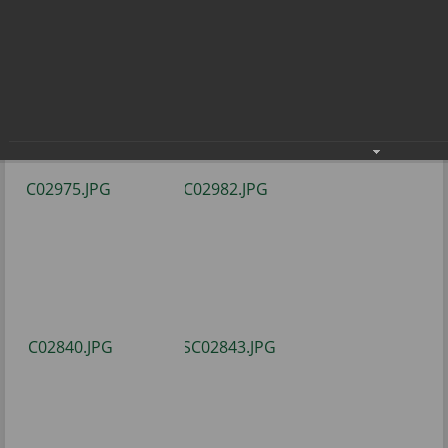
по стритболу
Соревнования среди дворовых команд по
стритболу
28.08.2021
Фото: В.Бобровой.