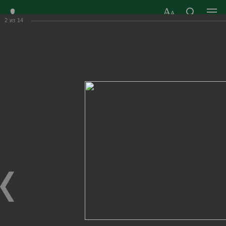
2
из
14
ЗАТО ГОРОД
ОФИЦИАЛЬНЫЙ САЙТ
РАДУЖНЫЙ
ОРГАНОВ МЕСТНОГО
ВЛАДИМИРСКОЙ
САМОУПРАВЛЕНИЯ
ОБЛАСТИ
г. Радужный, 1 квартал, д.55
Адрес здания администрации
radugn@avo.ru
Электронная почта
Главная
›
Город
›
Фотогалерея
›
Новости
›
Соревнования среди дворовых команд по стритболу
Соревнования среди дворовых команд