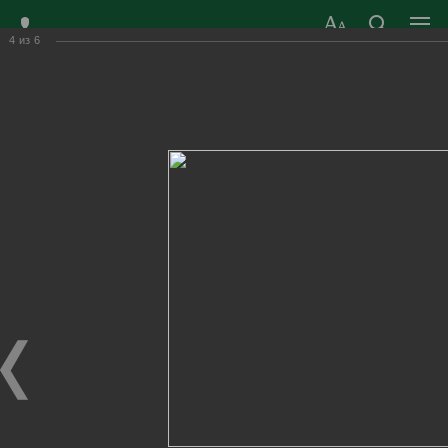
4
из
6
ЗАТО ГОРОД
ОФИЦИАЛЬНЫЙ САЙТ
РАДУЖНЫЙ
ОРГАНОВ МЕСТНОГО
ВЛАДИМИРСКОЙ
САМОУПРАВЛЕНИЯ
ОБЛАСТИ
г. Радужный, 1 квартал, д.55
Адрес здания администрации
radugn@avo.ru
Электронная почта
Главная
›
Город
›
Фотогалерея
›
Новости
›
Летний региональный детско-юношеский патриотический
слет «Мещерские зори»