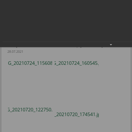
Летний региональный детско-
юношеский патриотический слет
«Мещерские зори»
Летний региональный детско-юношеский
патриотический слет «Мещерские зори»
28.07.2021