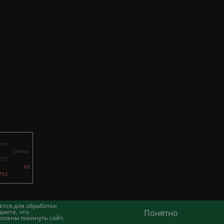
ели
Сейчас
725
60
703
ется для обработки
аете, что
Понятно
олжны покинуть сайт.