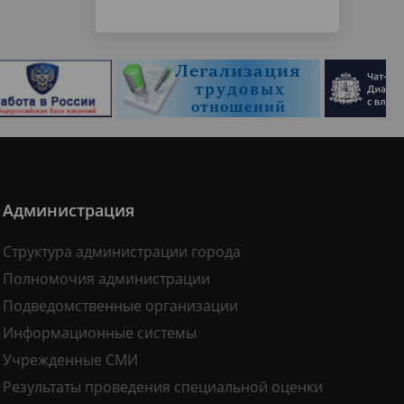
Администрация
Структура администрации города
Полномочия администрации
Подведомственные организации
Информационные системы
Учрежденные СМИ
Результаты проведения специальной оценки