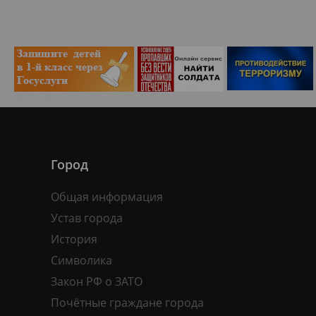
Город
Общая информация
Устав города
История
Символика
Закон РФ о ЗАТО
Почётные граждане города