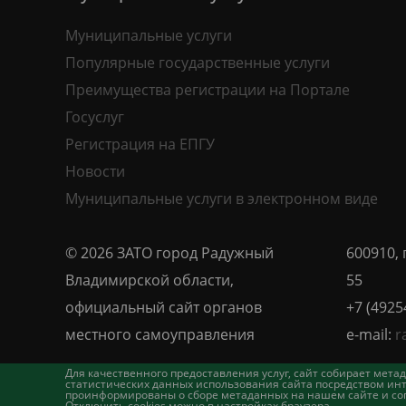
Муниципальные услуги
Популярные государственные услуги
Преимущества регистрации на Портале
Госуслуг
Регистрация на ЕПГУ
Новости
Муниципальные услуги в электронном виде
© 2026 ЗАТО город Радужный
600910, 
Владимирской области,
55
официальный сайт органов
+7 (4925
местного самоуправления
e-mail:
r
Для качественного предоставления услуг, сайт собирает ме
статистических данных использования сайта посредством инт
проинформированы о сборе метаданных на нашем сайте и согл
Отключить cookies можно в настройках браузера.