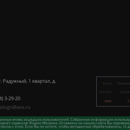
г. Радужный, 1 квартал, д.
Хосты
Посетит
4777015
22734
4) 3-29-20
3043
7
adugn@avo.ru
таданные вновь зашедших пользователей. Собранная информация использу
ернет-сервисов: Яндекс.Метрика. Оставаясь на нашем сайте Вы подтвержд
асны с этим. Если Вы не хотите, чтобы метаданные обрабатывались, то д