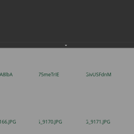
ЗОЖ»
населения
Технопарковая зона
альные закупки
Муниципальный контроль
ивные проекты
Реализация Национальных пр
действие коррупции
Муниципально - частное
партнёрство