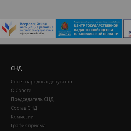
СНД
Совет народных депутатов
О Совете
Председатель СНД
Состав СНД
Комиссии
График приёма