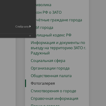
данных
Городская среда
Символика
Региональный контроль
Закон РФ о ЗАТО
оектов
Почётные граждане города
Поддержка малого и среднего
СМИ города
Слайд-шоу:
предпринимательства
Жилищный кодекс РФ
Информация и документы по
въезду на территорию ЗАТО г.
Радужный
Социальная сфера
Организации города
Общественная палата
Фотогалерея
Стихотворения о городе
Справочная информация