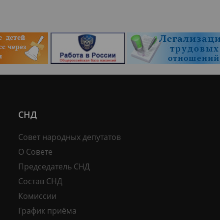
СНД
Совет народных депутатов
О Совете
Председатель СНД
Состав СНД
Комиссии
График приёма