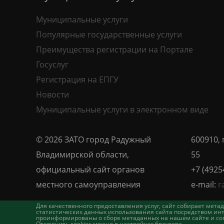
Муниципальные услуги
Популярные государственные услуги
Преимущества регистрации на Портале
Госуслуг
Регистрация на ЕПГУ
Новости
Муниципальные услуги в электронном виде
© 2026 ЗАТО город Радужный
600910, 
Владимирской области,
55
официальный сайт органов
+7 (4925
местного самоуправления
e-mail:
r
Для качественного предоставления услуг, сайт собирает ме
статистических данных использования сайта посредством инт
проинформированы о сборе метаданных на нашем сайте и согл
Отключить cookies можно в настройках браузера.