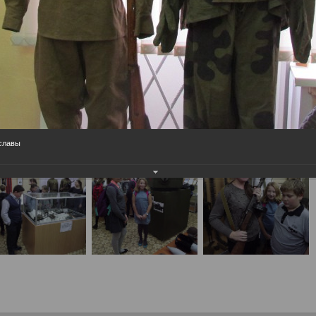
населения
Технопарковая зона
альные закупки
Муниципальный контроль
ивные проекты
Реализация Национальных пр
действие коррупции
Муниципально - частное
партнёрство
 славы