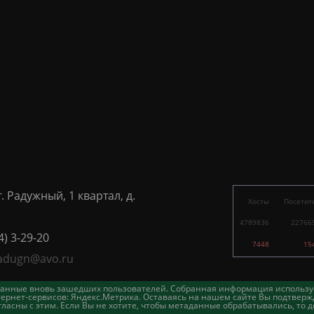
г. Радужный, 1 квартал, д.
Хосты
Посетит
4789836
22766
4) 3-29-20
7448
15
adugn@avo.ru
таданные вновь зашедших пользователей. Собранная информация использу
ернет-сервисов: Яндекс.Метрика. Оставаясь на нашем сайте Вы подтвержд
асны с этим. Если Вы не хотите, чтобы метаданные обрабатывались, то д