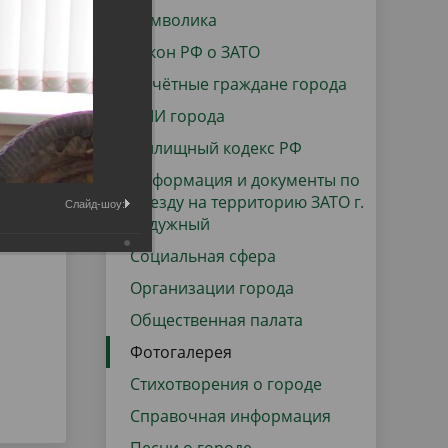
данных
Городская среда
Символика
Региональный контроль
Закон РФ о ЗАТО
оектов
Почётные граждане города
Поддержка малого и среднего
СМИ города
предпринимательства
Жилищный кодекс РФ
Информация и документы по
въезду на территорию ЗАТО г.
Слайд-шоу:
Радужный
Социальная сфера
Организации города
Общественная палата
Фотогалерея
Стихотворения о городе
Справочная информация