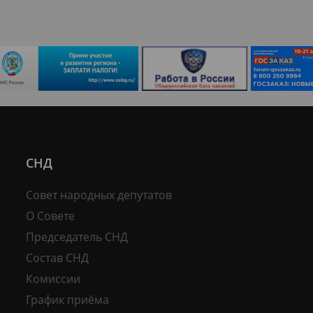
СНД
Совет народных депутатов
О Совете
Председатель СНД
Состав СНД
Комиссии
График приёма