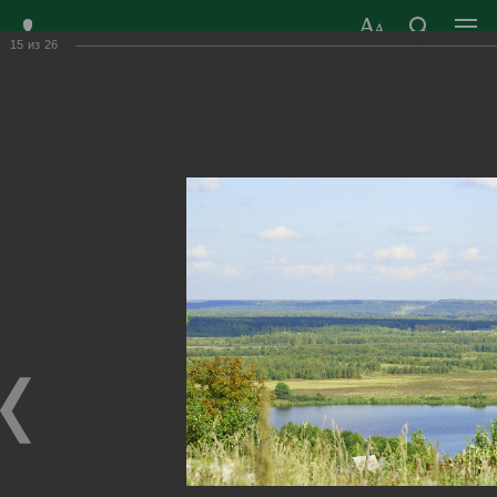
15
из
26
ЗАТО ГОРОД
ОФИЦИАЛЬНЫЙ САЙТ
РАДУЖНЫЙ
ОРГАНОВ МЕСТНОГО
ВЛАДИМИРСКОЙ
САМОУПРАВЛЕНИЯ
ОБЛАСТИ
г. Радужный, 1 квартал, д.55
Адрес здания администрации
radugn@avo.ru
Электронная почта
Главная
›
Город
›
Фотогалерея
›
Окрестности
Окрестности