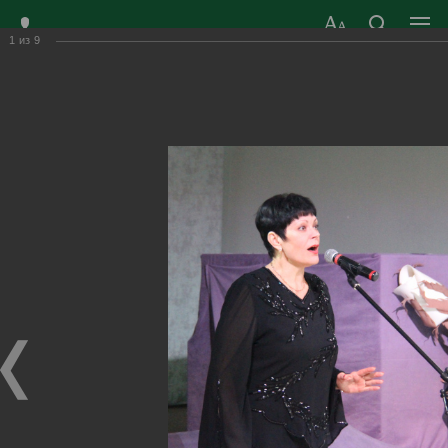
1
из
9
ЗАТО ГОРОД
ОФИЦИАЛЬНЫЙ САЙТ
РАДУЖНЫЙ
ОРГАНОВ МЕСТНОГО
ВЛАДИМИРСКОЙ
САМОУПРАВЛЕНИЯ
ОБЛАСТИ
г. Радужный, 1 квартал, д.55
Адрес здания администрации
radugn@avo.ru
Электронная почта
Главная
›
Город
›
Фотогалерея
›
Новости
›
Вызов судьбы преодолеть, а преодолев, - победить!
Вызов судьбы преодолеть, а преодолев,