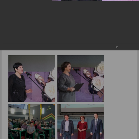
- победить!
Вызов судьбы преодолеть, а преодолев, -
победить!
11.12.2024
Фото: В.Боброва.